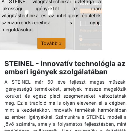
A STEINEL világítástechnikai üzletága a
lakossági igényektől az ipari
világítástechnika és az intelligens épületek
szenzorrendszereihez is nyújt
megoldásokat.
Tovább »
STEINEL - innovatív technológia az
emberi igények szolgálatában
A STEINEL már 60 éve fejleszt magas műszaki
igényességű termékeket, amelyek messze megelőzik
korukat és egész piaci szegmenseket változtatnak
meg. Ez a tradíció ma is olyan elevenen él a cégben,
mint a kezdetekkor. Innovatív termékek harmóniában
az emberi igényekkel. Számunkra a STEINEL modell a
jövő számára, amely a folyamatos fejlesztésben, mint
tradícióban gyökerezik. Úgy nevezzük: a feltalálók