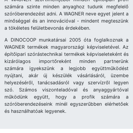
számára szinte minden anyaghoz tudunk megfelelő
szóróberendezést adni. A WAGNER neve egyet jelent a
minőséggel és an innovációval - mindent megteszünk
a tökéletes felületbevonás érdekében.
A DINOCOOP munkatársai 2005 óta foglalkoznak a
WAGNER termékek magyarországi képviseletével. Az
építőipari szórástechnikai termékek képviseleteként és
kizárólagos importőreként minden partnerünk
számára igyekszünk a legjobb együttműködést
nyújtani, akár új készülék vásárlásáról, üzembe
helyezéséről, tanácsadásról vagy szervízről legyen
szó. Számos viszonteladóval és anyaggyártóval
működünk együtt, hogy a profik számára a
szóróberendezéseink minél egyszerűbben elérhetőek
és használhatóak legyenek.