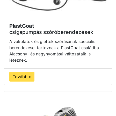
PlastCoat
csigapumpás szóróberendezések
A vakolatok és glettek szórásának speciális
berendezései tartoznak a PlastCoat családba.
Alacsony- és nagynyomású változataik is
léteznek.
Tovább »