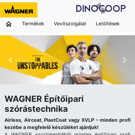
Termékek
Vevőszolgálat
Letöltések
Előző
Köv
WAGNER Építőipari
szórástechnika
Airless, Aircoat, PlastCoat vagy XVLP – minden profi
kezébe a megfelelő készüléket ajánljuk!
A WAGNER szortimentjéből minden építőipari profi