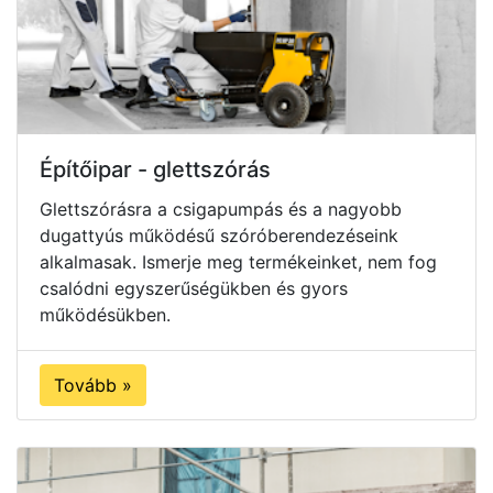
Építőipar - glettszórás
Glettszórásra a csigapumpás és a nagyobb
dugattyús működésű szóróberendezéseink
alkalmasak. Ismerje meg termékeinket, nem fog
csalódni egyszerűségükben és gyors
működésükben.
Tovább »