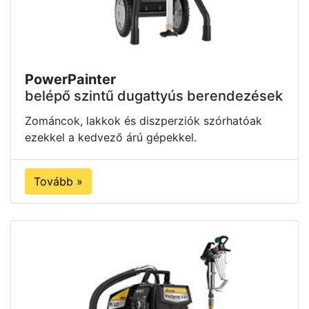
PowerPainter
belépő szintű dugattyús berendezések
Zománcok, lakkok és diszperziók szórhatóak
ezekkel a kedvező árú gépekkel.
Tovább »