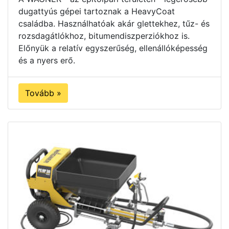
dugattyús gépei tartoznak a HeavyCoat
családba. Használhatóak akár glettekhez, tűz- és
rozsdagátlókhoz, bitumendiszperziókhoz is.
Előnyük a relatív egyszerűség, ellenállóképesség
és a nyers erő.
Tovább »