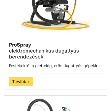
ProSpray
elektromechanikus dugattyús
berendezések
Festékektől a glettekig, erős dugattyús gépekkel.
Tovább »