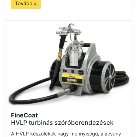
Tovább »
FineCoat
HVLP turbinás szóróberendezések
A HVLP készülékek nagy mennyiségű, alacsony