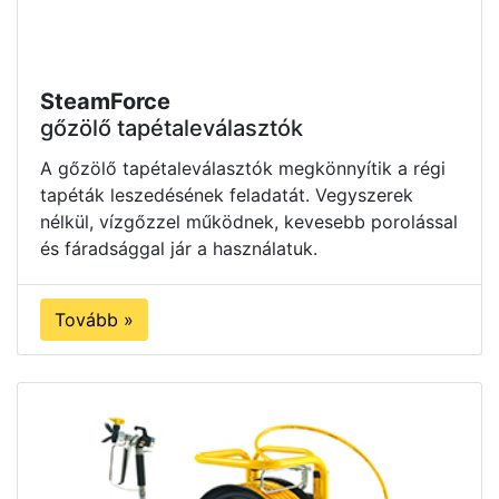
SteamForce
gőzölő tapétaleválasztók
A gőzölő tapétaleválasztók megkönnyítik a régi
tapéták leszedésének feladatát. Vegyszerek
nélkül, vízgőzzel működnek, kevesebb porolással
és fáradsággal jár a használatuk.
Tovább »