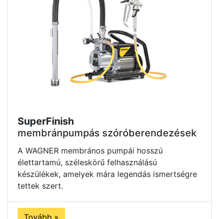
SuperFinish
membránpumpás szóróberendezések
A WAGNER membrános pumpái hosszú
élettartamú, széleskörű felhasználású
készülékek, amelyek mára legendás ismertségre
tettek szert.
Tovább »