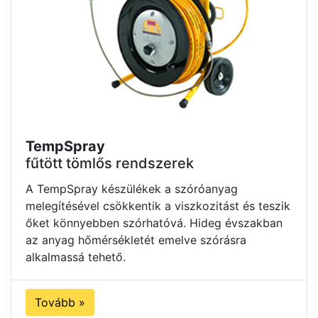
TempSpray
fűtött tömlős rendszerek
A TempSpray készülékek a szóróanyag
melegítésével csökkentik a viszkozitást és teszik
őket könnyebben szórhatóvá. Hideg évszakban
az anyag hőmérsékletét emelve szórásra
alkalmassá tehető.
Tovább »