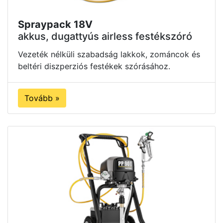
Spraypack 18V
akkus, dugattyús airless festékszóró
Vezeték nélküli szabadság lakkok, zománcok és
beltéri diszperziós festékek szórásához.
Tovább »