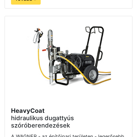
HeavyCoat
hidraulikus dugattyús
szóróberendezések
A WAGNER - az építőipari területen - legerősebb